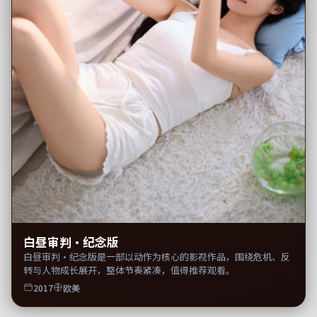
白昼审判·纪念版
白昼审判·纪念版是一部以动作为核心的影视作品，围绕危机、反
转与人物成长展开，整体节奏紧凑，值得推荐观看。
2017
欧美