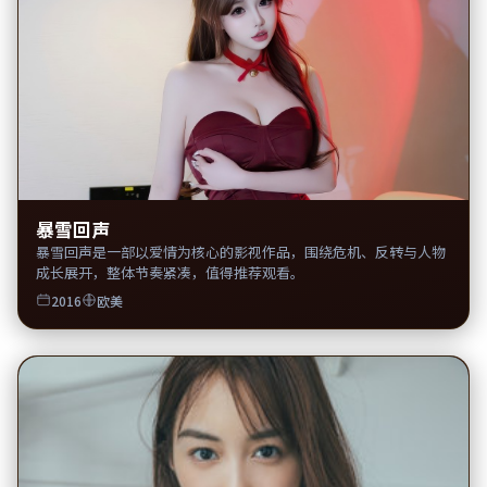
暴雪回声
暴雪回声是一部以爱情为核心的影视作品，围绕危机、反转与人物
成长展开，整体节奏紧凑，值得推荐观看。
2016
欧美