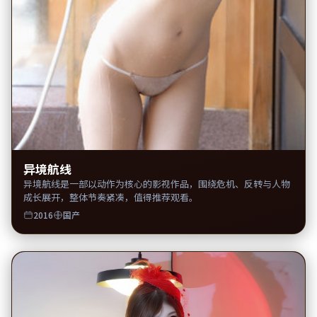
异境航线
异境航线是一部以动作为核心的影视作品，围绕危机、反转与人物
成长展开，整体节奏紧凑，值得推荐观看。
2016
国产