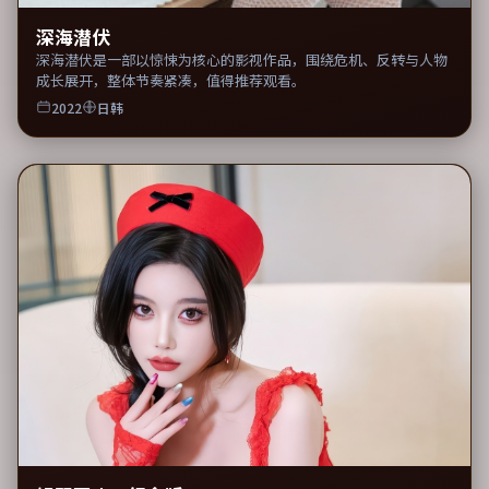
深海潜伏
深海潜伏是一部以惊悚为核心的影视作品，围绕危机、反转与人物
成长展开，整体节奏紧凑，值得推荐观看。
2022
日韩