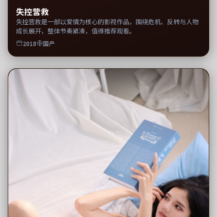
失控营救
失控营救是一部以爱情为核心的影视作品，围绕危机、反转与人物
成长展开，整体节奏紧凑，值得推荐观看。
2018
国产