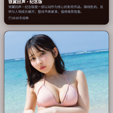
银翼回声·纪念版
银翼回声·纪念版是一部以动作为核心的影视作品，围绕危机、反
转与人物成长展开，整体节奏紧凑，值得推荐观看。
2020
日韩