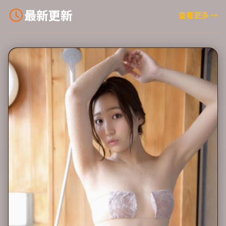
最新更新
查看更多
→